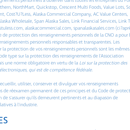
gnements personnels à observer dans toutes les entreprises du F
hern, NorthMart, Quickstop, Crescent Multi Foods, Value Lots, S
éant, Cost?U?Less, Alaska Commercial Company, AC Value Centers,
Alaska Wholesale, Span Alaska Sales, Link Financial Services, Link 
costuless.com, alaskacommercial.com, spanalaskasales.com (ci?apr
 de protection des renseignements personnels de la CNO a pour 
enseignements personnels responsables et transparentes. Les
r la protection de vos renseignements personnels sont les mêmes
Code type sur la protection des renseignements de l'Association
is une norme obligatoire en vertu de la
Loi sur la protection des
lectroniques, qui est de compétence fédérale.
ecueillir, utiliser, conserver et divulguer vos renseignements
us de réexamen permanent de ces principes et du Code de protec
 de s'assurer qu'ils demeurent pertinents et au diapason de
atives à l'industrie.
ES