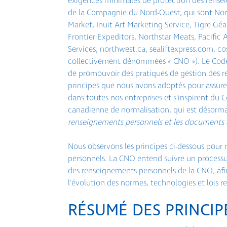
exigences minimales de protection des rensei
de la Compagnie du Nord-Ouest, qui sont Nort
Market, Inuit Art Marketing Service, Tigre G
Frontier Expeditors, Northstar Meats, Pacific 
Services, northwest.ca, sealiftexpress.com, 
collectivement dénommées « CNO »). Le Code
de promouvoir des pratiques de gestion des r
principes que nous avons adoptés pour assure
dans toutes nos entreprises et s'inspirent du 
canadienne de normalisation, qui est désorma
renseignements personnels et les documents é
Nous observons les principes ci-dessous pour r
personnels. La CNO entend suivre un process
des renseignements personnels de la CNO, afin
l'évolution des normes, technologies et lois rel
RÉSUMÉ DES PRINCIP