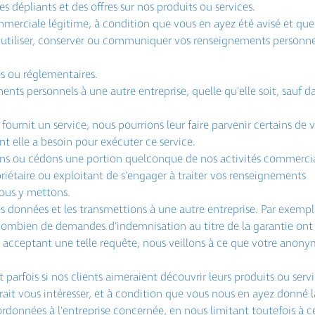
 dépliants et des offres sur nos produits ou services.
ommerciale légitime, à condition que vous en ayez été avisé et que
r, utiliser, conserver ou communiquer vos renseignements personne
es ou réglementaires.
ts personnels à une autre entreprise, quelle qu'elle soit, sauf d
fournit un service, nous pourrions leur faire parvenir certains de 
t elle a besoin pour exécuter ce service.
ons ou cédons une portion quelconque de nos activités commercia
étaire ou exploitant de s'engager à traiter vos renseignements
ous y mettons.
des données et les transmettions à une autre entreprise. Par exempl
 combien de demandes d'indemnisation au titre de la garantie ont
acceptant une telle requête, nous veillons à ce que votre anon
parfois si nos clients aimeraient découvrir leurs produits ou servi
ait vous intéresser, et à condition que vous nous en ayez donné l
rdonnées à l'entreprise concernée, en nous limitant toutefois à ce