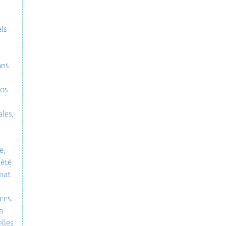
ls
ans
vos
les,
e,
 été
ymat
ces.
a
lles