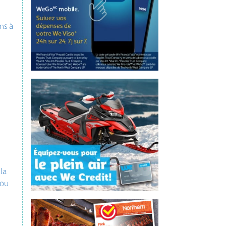
ns à
la
 ou