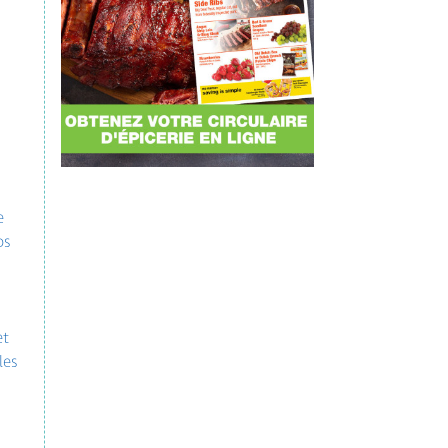
e
os
et
les