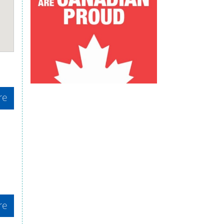
re
re