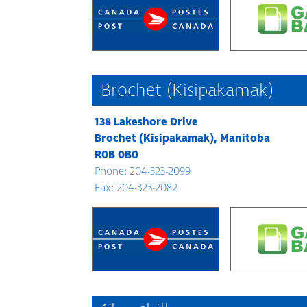
Brochet (Kisipakamak)
138 Lakeshore Drive
Brochet (Kisipakamak), Manitoba
R0B 0B0
Phone: 204-323-2099
Fax: 204-323-2082