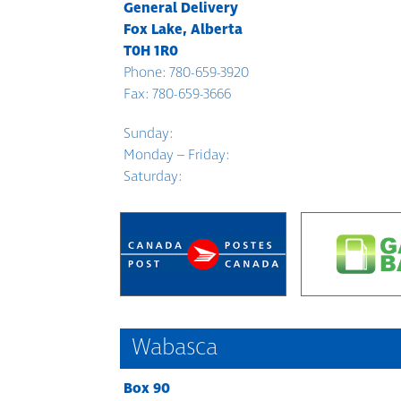
General Delivery
Fox Lake, Alberta
T0H 1R0
Phone: 780-659-3920
Fax: 780-659-3666
Sunday:
Monday – Friday:
Saturday:
Wabasca
Box 90