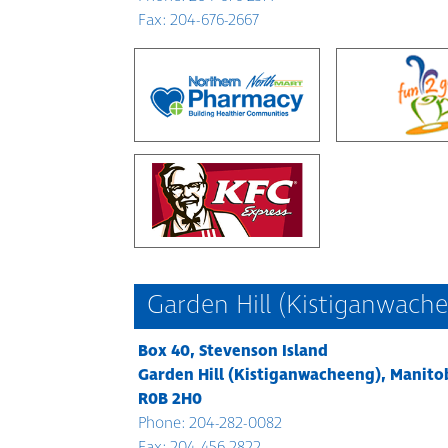
Fax: 204-676-2667
Garden Hill (Kistiganwach
Box 40, Stevenson Island
Garden Hill (Kistiganwacheeng), Manito
R0B 2H0
Phone: 204-282-0082
Fax: 204-456-2822