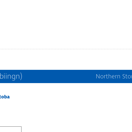
biingn)
Northern Sto
itoba