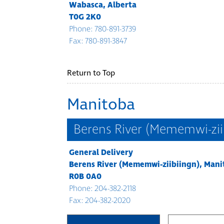
Wabasca, Alberta
T0G 2K0
Phone: 780-891-3739
Fax: 780-891-3847
Return to Top
Manitoba
Berens River (Mememwi-zii
General Delivery
Berens River (Mememwi-ziibiingn), Man
R0B 0A0
Phone: 204-382-2118
Fax: 204-382-2020