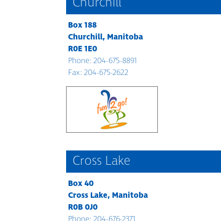
Churchill
Box 188
Churchill, Manitoba
R0E 1E0
Phone: 204-675-8891
Fax: 204-675-2622
Cross Lake
Box 40
Cross Lake, Manitoba
R0B 0J0
Phone: 204-676-2371