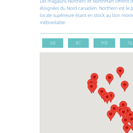
Les magasins Northern et NorthMart offrent de
éloignées du Nord canadien. Northern est le 
locale supérieure étant en stock au bon mom
inébranlable.
AB
BC
MB
N