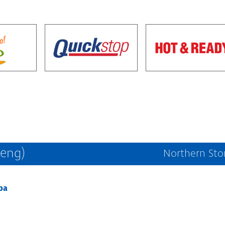
eeng)
Northern Sto
ba