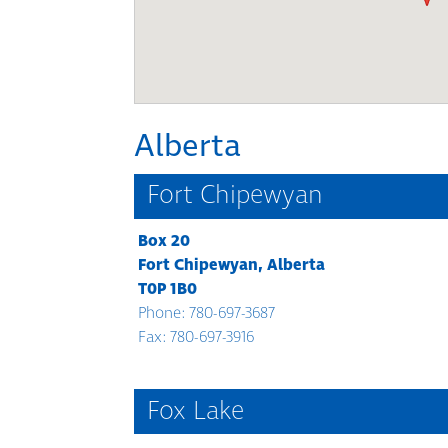
Alberta
Fort Chipewyan
Box 20
Fort Chipewyan, Alberta
T0P 1B0
Phone: 780-697-3687
Fax: 780-697-3916
Fox Lake