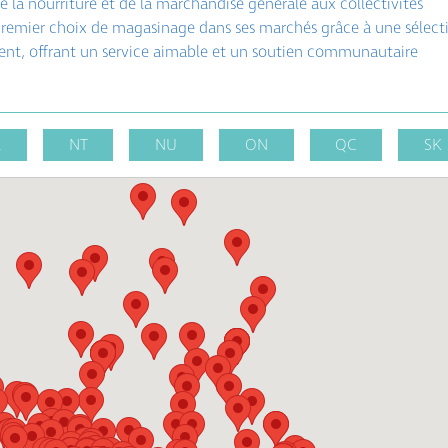
 la nourriture et de la marchandise générale aux collectivités
premier choix de magasinage dans ses marchés grâce à une sélect
ent, offrant un service aimable et un soutien communautaire
L
NT
NU
ON
QC
SK