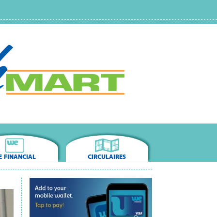
 FINANCIAL
CIRCULAIRES